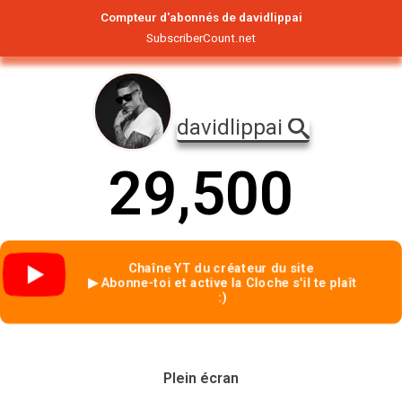
Compteur d'abonnés de davidlippai
SubscriberCount.net
davidlippai
2
9
,
5
0
0
Chaîne YT du créateur du site
▶ Abonne-toi et active la Cloche s'il te plaît
:)
Plein écran