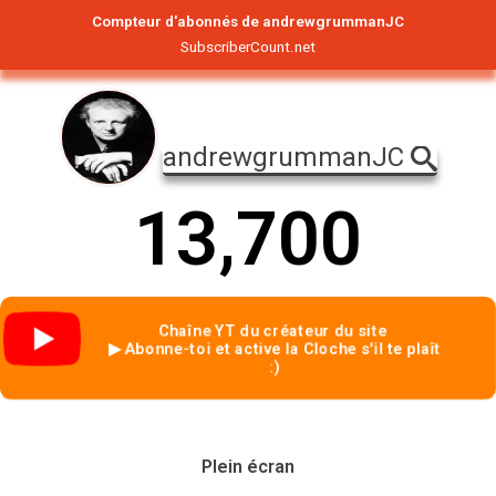
Compteur d'abonnés de andrewgrummanJC
SubscriberCount.net
andrewgrummanJC
1
3
,
7
0
0
Chaîne YT du créateur du site
▶ Abonne-toi et active la Cloche s'il te plaît
:)
Plein écran