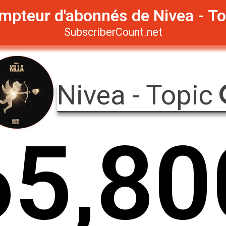
mpteur d'abonnés de Nivea - To
SubscriberCount.net
Nivea - Topic
6
5
,
8
0