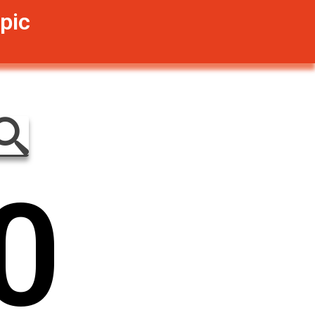
pic
0