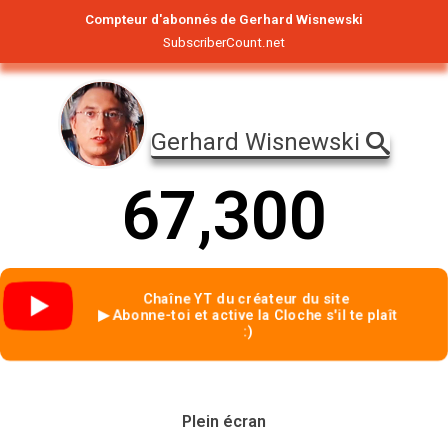
Compteur d'abonnés de Gerhard Wisnewski
SubscriberCount.net
Gerhard Wisnewski
6
7
,
3
0
0
Chaîne YT du créateur du site
▶ Abonne-toi et active la Cloche s'il te plaît
:)
Plein écran