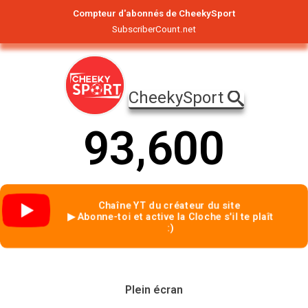
Compteur d'abonnés de CheekySport
SubscriberCount.net
CheekySport
9
3
,
6
0
0
Chaîne YT du créateur du site
▶ Abonne-toi et active la Cloche s'il te plaît
:)
Plein écran