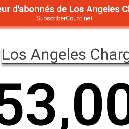
ur d'abonnés de Los Angeles C
SubscriberCount.net
Los Angeles Char
5
3
,
0