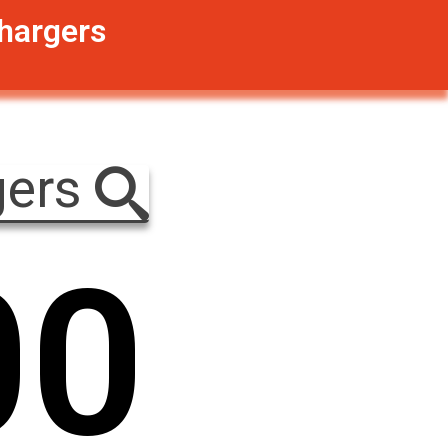
hargers
gers
0
0